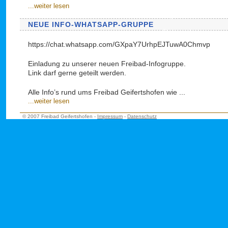
...weiter lesen
Impressum
NEUE INFO-WHATSAPP-GRUPPE
Datenschutz
https://chat.whatsapp.com/GXpaY7UrhpEJTuwA0Chmvp
Einladung zu unserer neuen Freibad-Infogruppe.
Link darf gerne geteilt werden.
Alle Info’s rund ums Freibad Geifertshofen wie ...
...weiter lesen
© 2007 Freibad Geifertshofen -
Impressum
-
Datenschutz