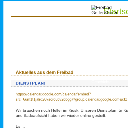
Starts
Aktuelles aus dem Freibad
Startseite
Geschichte
DIENSTPLAN!
Öffnungszeiten &
https://calendar.google.com/calendar/embed?
Preise
src=6um1t1jalrq26vscro5bv2obgg@group.calendar.google.com&ct
Wir über uns
Wir brauchen noch Helfer im Kiosk. Unseren Dienstplan für Ki
Ehrenamt
und Badeaufsicht haben wir wieder online gestellt.
Kontakt &
Es ...
Unterstützung